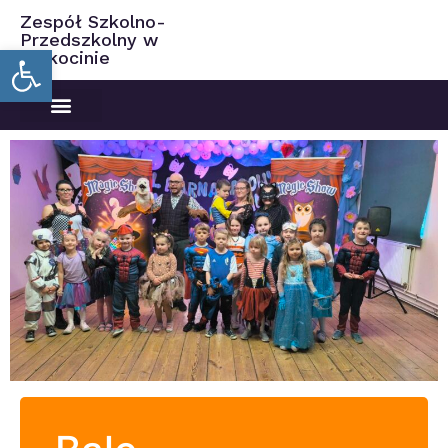
Zespół Szkolno-
Przedszkolny w
Open toolbar
Ciekocinie