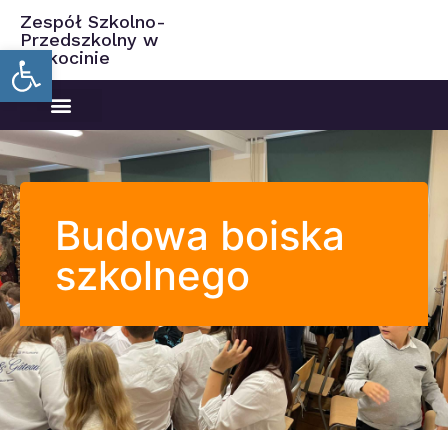
Zespół Szkolno-
Przedszkolny w
Open toolbar
Ciekocinie
Budowa boiska
szkolnego