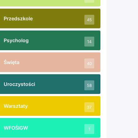
Przedszkole
45
Psycholog
14
Święta
40
Uroczystości
58
Warsztaty
37
WFOŚIGW
1