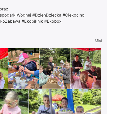
oraz
podarkiWodnej #DzieńDziecka #Ciekocino
#EkoZabawa #Ekopiknik #Ekobox
MM