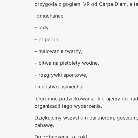
przygoda z goglami VR od Carpe Diem, a t
-dmuchańce,
– lody,
– popcorn,
– malowanie twarzy,
– bitwa na pistolety wodne,
– rozgrywki sportowe,
I mnóstwo uśmiechu!
Ogromne podziękowania kierujemy do Rady 
organizacji tego wydarzenia.
Dziękujemy wszystkim partnerom, gościom,
zabawę.
Do zobaczenia za rok!