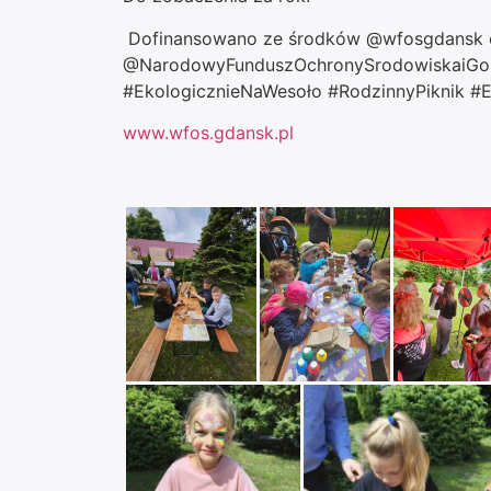
Dofinansowano ze środków @wfosgdansk 
@NarodowyFunduszOchronySrodowiskaiGos
#EkologicznieNaWesoło #RodzinnyPiknik 
www.wfos.gdansk.pl