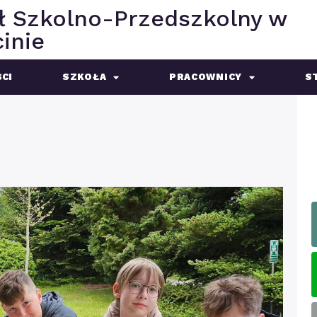
ł Szkolno-Przedszkolny w
inie
CI
SZKOŁA
PRACOWNICY
S