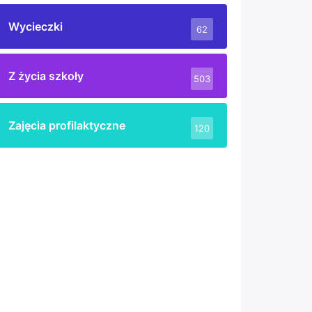
Wycieczki
62
Z życia szkoły
503
Zajęcia profilaktyczne
120