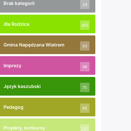
Brak kategorii
34
dla Rodzica
455
Gmina Napędzana Wiatrem
93
Imprezy
48
Język kaszubski
75
Pedagog
65
Projekty, konkursy
227