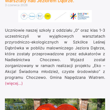
Warsztaty nad Jeziorem Dąbrze.
3 czerwca 2026
Uczniowie naszej szkoły z oddziału „0” oraz klas 1-3
uczestniczyli w wyjątkowych warsztatach
przyrodniczo-ekologicznych w Szkółce Leśnej
Dąbrówka w pobliżu malowniczego Jeziora Dąbrze,
które zostały przeprowadzone przez edukatorów z
Nadleśnictwa Choczewo. Wyjazd został
zorganizowany w ramach realizacji projektu „Eko –
Akcja! Świadoma młodzież, czyste środowisko” z
programu
Choczewo. Gmina Napędzana Wiatrem
.
(więcej…)