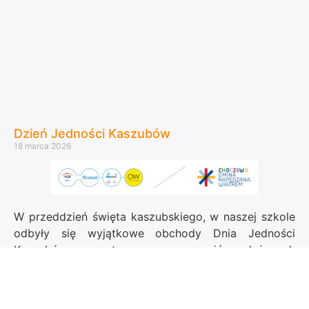
Dzień Jedności Kaszubów
18 marca 2026
W przeddzień święta kaszubskiego, w naszej szkole
odbyły się wyjątkowe obchody Dnia Jedności
Kaszubów, przygotowane przez uczniów należących
do szkolnego koła teatralnego oraz uczniów klasy IV.
Wydarzenie było nie tylko okazją do wspólnego
świętowania, ale także do pogłębienia wiedzy o