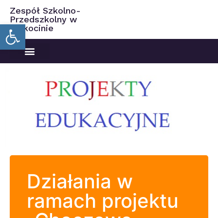
Zespół Szkolno-
Przedszkolny w
Open toolbar
Ciekocinie
Działania w
ramach projektu