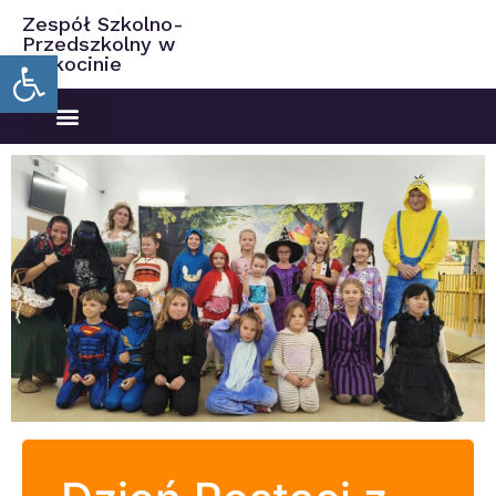
Zespół Szkolno-
Przedszkolny w
Open toolbar
Ciekocinie