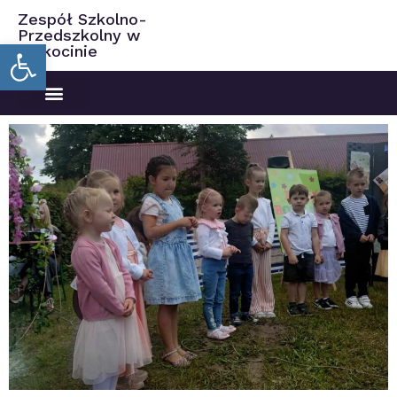
Zespół Szkolno-
Przedszkolny w
Open toolbar
Ciekocinie