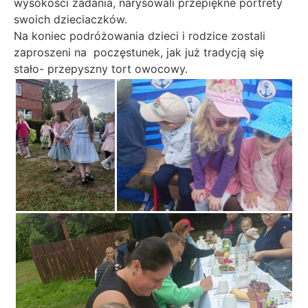
wysokości zadania, narysowali przepiękne portrety
swoich dzieciaczków.
Na koniec podróżowania dzieci i rodzice zostali
zaproszeni na poczęstunek, jak już tradycją się
stało- przepyszny tort owocowy.