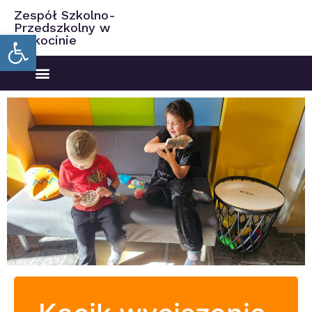
Zespół Szkolno-
Przedszkolny w
Open toolbar
Ciekocinie