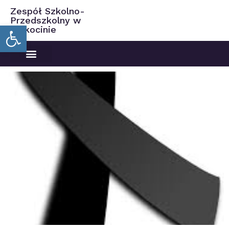
Zespół Szkolno-
Przedszkolny w
Open toolbar
Ciekocinie