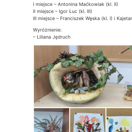
I miejsce – Antonina Maćkowiak (kl. II)
II miejsce – Igor Łuc (kl. III)
III miejsce – Franciszek Węska (kl. I) i Kajetan
Wyróżnienie:
– Liliana Jędruch