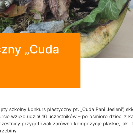
czny „Cuda
ty szkolny konkurs plastyczny pt. „Cuda Pani Jesieni”, skie
rsie wzięło udział 16 uczestników – po ośmioro dzieci z 
czestnicy przygotowali zarówno kompozycje płaskie, jak i
arzębiny.