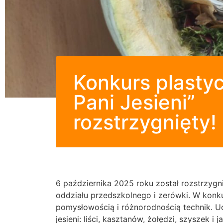
Konkurs plasty
Pani Jesieni”
rozstrzygnięty!
6 października 2025 roku został rozstrzygnię
oddziału przedszkolnego i zerówki. W konku
pomysłowością i różnorodnością technik. U
jesieni: liści, kasztanów, żołędzi, szyszek i j