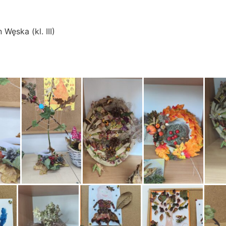
 Węska (kl. III)