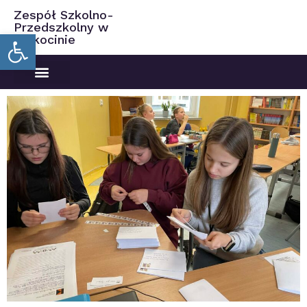
Zespół Szkolno-
Przedszkolny w
Open toolbar
Ciekocinie