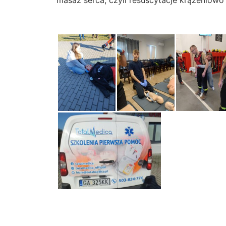
masaż serca, czyli resuscytacje krążeniow