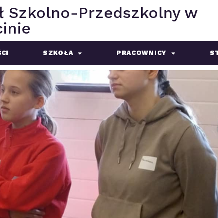
ł Szkolno-Przedszkolny w
inie
CI
SZKOŁA
PRACOWNICY
S