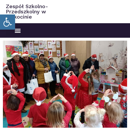
Zespół Szkolno-
Przedszkolny w
Open toolbar
Ciekocinie