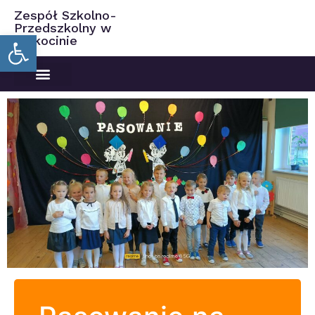
Zespół Szkolno-
Przedszkolny w
Open toolbar
Ciekocinie