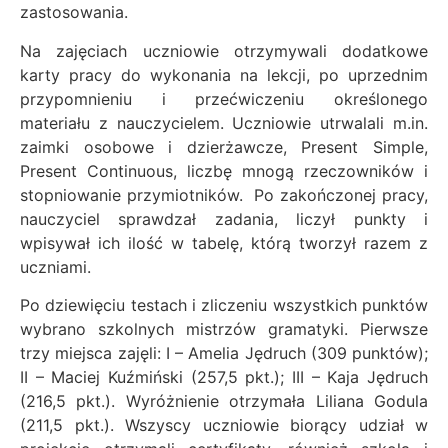
zastosowania.
Na zajęciach uczniowie otrzymywali dodatkowe
karty pracy do wykonania na lekcji, po uprzednim
przypomnieniu i przećwiczeniu określonego
materiału z nauczycielem. Uczniowie utrwalali m.in.
zaimki osobowe i dzierżawcze, Present Simple,
Present Continuous, liczbę mnogą rzeczowników i
stopniowanie przymiotników. Po zakończonej pracy,
nauczyciel sprawdzał zadania, liczył punkty i
wpisywał ich ilość w tabelę, którą tworzył razem z
uczniami.
Po dziewięciu testach i zliczeniu wszystkich punktów
wybrano szkolnych mistrzów gramatyki. Pierwsze
trzy miejsca zajęli: I – Amelia Jędruch (309 punktów);
II – Maciej Kuźmiński (257,5 pkt.); III – Kaja Jędruch
(216,5 pkt.). Wyróżnienie otrzymała Liliana Godula
(211,5 pkt.). Wszyscy uczniowie biorący udział w