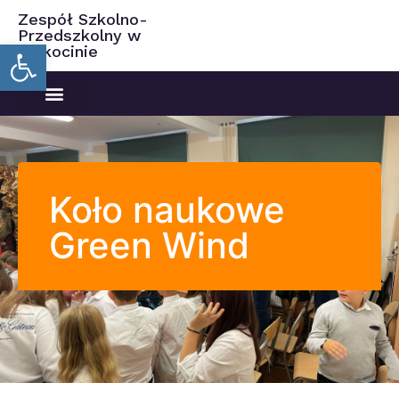
Zespół Szkolno-
Przedszkolny w
Open toolbar
Ciekocinie
Koło naukowe
Green Wind