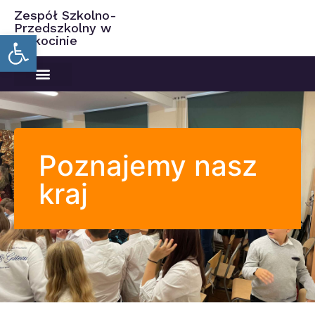
Zespół Szkolno-
Przedszkolny w
Open toolbar
Ciekocinie
Poznajemy nasz
kraj