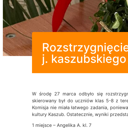
Rozstrzygnięci
j. kaszubskiego
W środę 27 marca odbyło się rozstrzyg
skierowany był do uczniów klas 5-8 z te
Komisja nie miała łatwego zadania, poniew
kultury Kaszub. Ostatecznie, wyniki przedst
1 miejsce – Angelika A. kl. 7