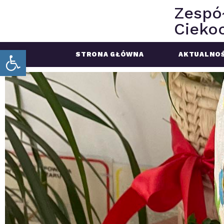
Zespó
Ciekoc
Open toolbar
STRONA GŁÓWNA
AKTUALNOŚ