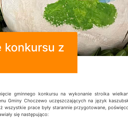
e konkursu z
nięcie gminnego konkursu na wykonanie stroika wielk
renu Gminy Choczewo uczęszczających na język kaszubs
aż wszystkie prace były starannie przygotowane, poświę
awiały się następująco: