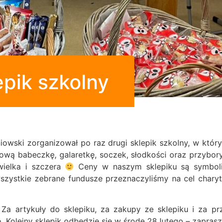
pik szkolny
wski zorganizował po raz drugi sklepik szkolny, w któ
wą babeczkę, galaretkę, soczek, słodkości oraz przybor
wielka i szczera
Ceny w naszym sklepiku są symboli
zystkie zebrane fundusze przeznaczyliśmy na cel charyta
 Za artykuły do sklepiku, za zakupy ze sklepiku i za p
Kolejny sklepik odbędzie się w środę 28 lutego – zapras