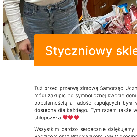
Styczniowy skle
Tuż przed przerwą zimową Samorząd Ucznio
mógł zakupić po symbolicznej kwocie domo
popularnością a radość kupujących była 
dostępna dla każdego. Tym razem także ws
chłopczyka
Wszystkim bardzo serdecznie dziękujemy!
Rodzicom oraz Pracownikom ZSP Ciekocino. 