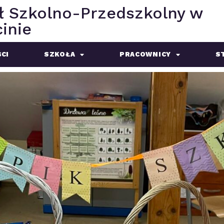
ł Szkolno-Przedszkolny w
inie
CI
SZKOŁA
PRACOWNICY
S