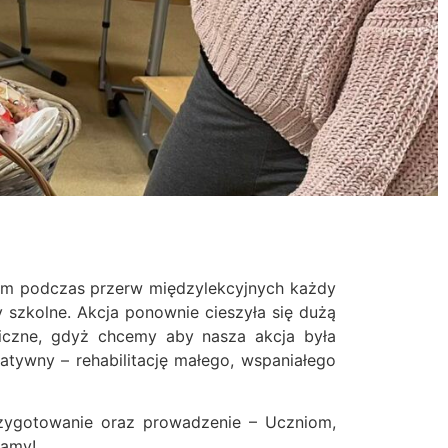
rym podczas przerw międzylekcyjnych każdy
y szkolne.
Akcja ponownie cieszyła się dużą
czne, gdyż chcemy aby nasza akcja była
tywny – rehabilitację małego, wspaniałego
rzygotowanie oraz prowadzenie – Uczniom,
zamy!