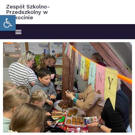
Zespół Szkolno-
Przedszkolny w
Open toolbar
Ciekocinie