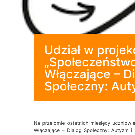
Udział w projek
„Społeczeństw
Włączające – D
Społeczny: Aut
Na przełomie ostatnich miesięcy uczniowi
Włączające – Dialog Społeczny: Autyzm 