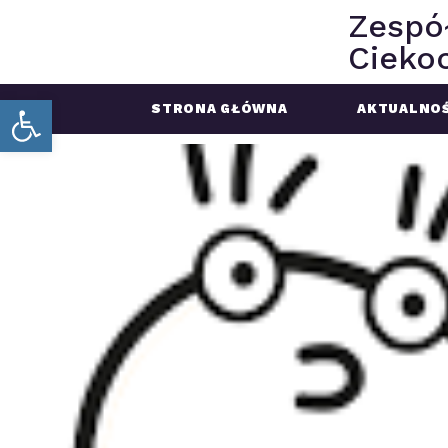
Zespó
Ciekoc
Open toolbar
STRONA GŁÓWNA
AKTUALNOŚ