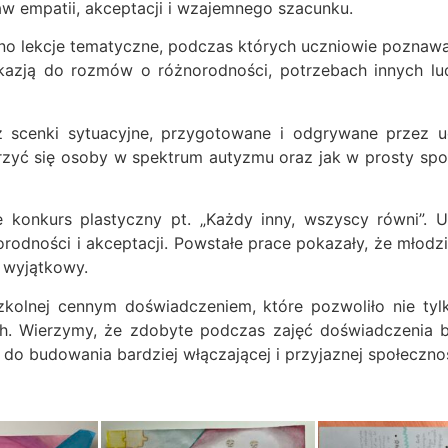
w empatii, akceptacji i wzajemnego szacunku.
no lekcje tematyczne, podczas których uczniowie poznaw
azją do rozmów o różnorodności, potrzebach innych lud
 scenki sytuacyjne, przygotowane i odgrywane przez uc
erzyć się osoby w spektrum autyzmu oraz jak w prosty sp
e konkurs plastyczny pt. „Każdy inny, wszyscy równi”. 
orodności i akceptacji. Powstałe prace pokazały, że młodzi
t wyjątkowy.
szkolnej cennym doświadczeniem, które pozwoliło nie tyl
ch. Wierzymy, że zdobyte podczas zajęć doświadczenia
 do budowania bardziej włączającej i przyjaznej społecznoś