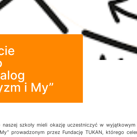
cie
o
ialog
yzm i My”
e naszej szkoły mieli okazję uczestniczyć w wyjątkowym
i My” prowadzonym przez Fundację TUKAN, którego cele