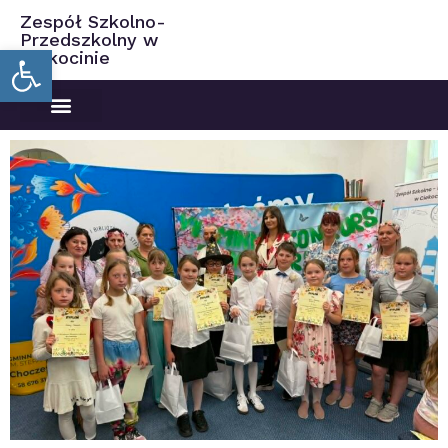
Zespół Szkolno-
Przedszkolny w
Open toolbar
Ciekocinie