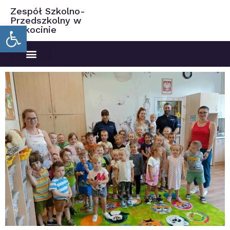
Zespół Szkolno-
Przedszkolny w
Open toolbar
Ciekocinie