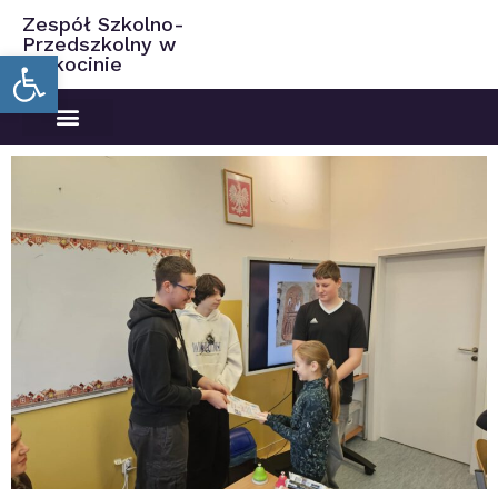
Zespół Szkolno-
Przedszkolny w
Open toolbar
Ciekocinie