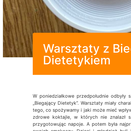
Warsztaty z Bi
Dietetykiem
W poniedziałkowe przedpołudnie odbyły s
„Biegający Dietetyk”. Warsztaty miały chara
tego, co spożywamy i jaki może mieć wpływ
zdrowe koktajle, w których nie znalazł 
przygotowując napoje. A potem była najpr