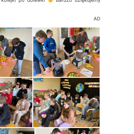
 kolejki po dolewki
Bardzo dziękujemy
AD