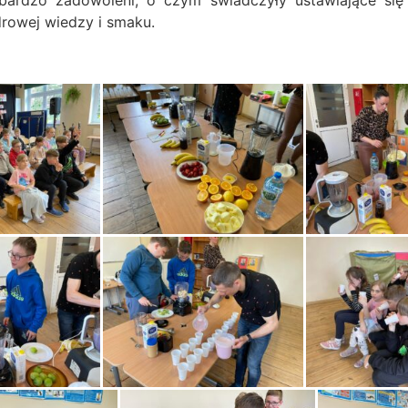
 bardzo zadowoleni, o czym świadczyły ustawiające się
drowej wiedzy i smaku.