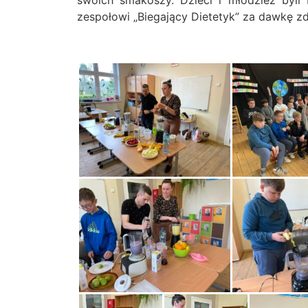
swoich smakoszy. Dzieci i młodzież byli
zespołowi „Biegający Dietetyk” za dawkę z