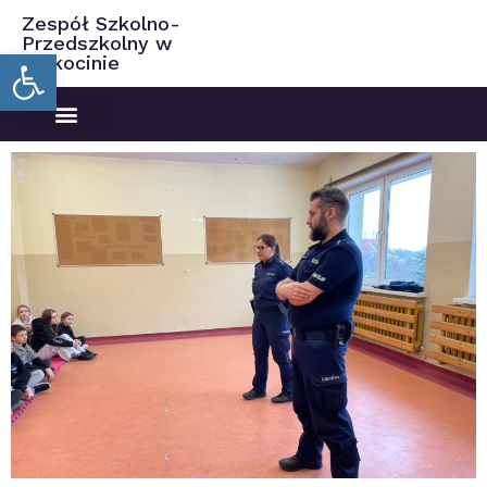
Zespół Szkolno-
Przedszkolny w
Open toolbar
Ciekocinie