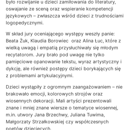
było rozwijanie u dzieci zamiłowania do literatury,
oswajanie ze sceną oraz wspieranie kompetencji
językowych – zwłaszcza wśród dzieci z trudnościami
logopedycznymi.
W skład jury oceniającego występy weszły panie:
Beata Żuk, Klaudia Borowiec oraz Alina Łuc, które z
wielką uwagą i empatią przysłuchiwały się młodym
recytatorom. Jury brało pod uwagę nie tylko
pamięciowe opanowanie tekstu, wyraz artystyczny i
dykcję, ale również postępy dzieci borykających się
z problemami artykulacyjnymi.
Dzieci wystąpiły z ogromnym zaangażowaniem – nie
brakowało emocji, kolorowych strojów oraz
wiosennych dekoracji. Mali artyści prezentowali
znane i mniej znane wiersze o tematyce wiosennej,
m.in. utwory Jana Brzechwy, Juliana Tuwima,
Małgorzaty Strzałkowskiej czy współczesnych
poetów dziecięcych.