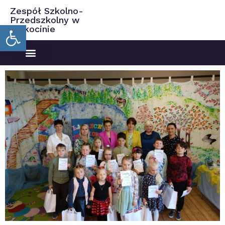
Zespół Szkolno-
Przedszkolny w
Open toolbar
Ciekocinie