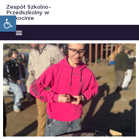
Zespół Szkolno-
Przedszkolny w
Open toolbar
Ciekocinie