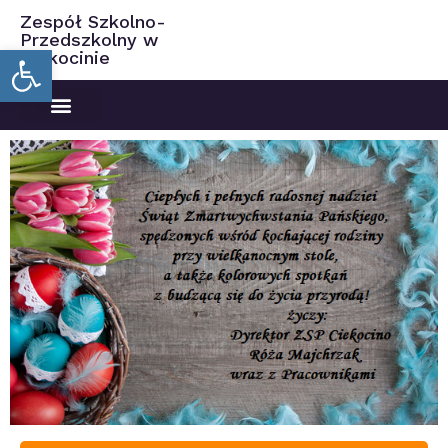
Zespół Szkolno-
Przedszkolny w
Open toolbar
Ciekocinie