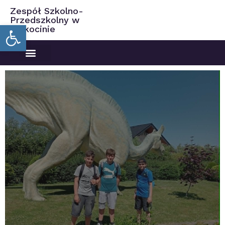
Zespół Szkolno-
Przedszkolny w
Open toolbar
Ciekocinie