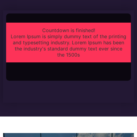
Countdown is finished!
Lorem Ipsum is simply dummy text of the printing
and typesetting industry. Lorem Ipsum has been
the industry's standard dummy text ever since
the 1500s