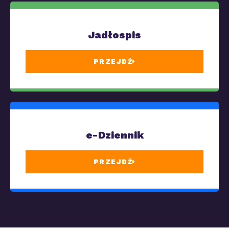
Jadłospis
PRZEJDŹ
e-Dziennik
PRZEJDŹ