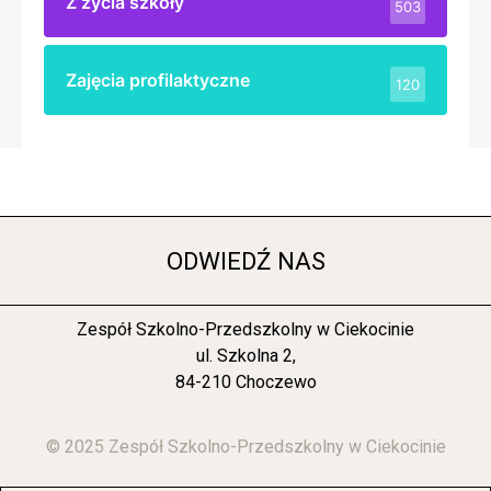
Konkurs plastyczny „Cuda Pani Jesieni”
rozstrzygnięty!
10 października 2025
6 października 2025 roku został rozstrzygnięty
szkolny konkurs plastyczny pt. „Cuda Pani Jesieni”,
skierowany do uczniów klas I – III oraz dzieci z
oddziału przedszkolnego i zerówki. W konkursie
wzięło udział 16 uczestników – po ośmioro dzieci z
każdej grupy wiekowej. Prace zachwycały
pomysłowością i różnorodnością technik. Uczestnicy
przygotowali zarówno kompozycje płaskie, jak i
formy przestrzenne, wykonane z darów jesieni: liści,
kasztanów, żołędzi, szyszek i jarzębiny.
(więcej…)