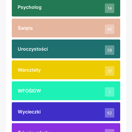
W dniach 3-5 października bieżącego roku,
młodzież z klas VI – VIII Zespołu Szkolno-
Przedszkolnego w Ciekocinie wraz z
nauczycielami G. Książkiem i T. Wojciechowskim
po raz drugi wzięła udział w pieszej wyprawie
edukacyjno-historycznej – XX Rajdzie Szlakami
Żołnierzy Wyklętych im. mjr. Józefa Kurasia
„Ognia”.
(więcej…)