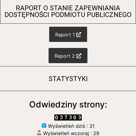
„Skrzat. Nowy początek”- wizyta w kinie klas I-
IV
6 października 2025
W dniu
3 października 2026 roku
uczniowie klas 1–4
mieli okazję wziąć udział w wyjątkowej wycieczce
szkolnej do
Multikina w Rumi
.
(więcej…)