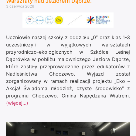
Warsztaty nad Jeziorem Dąbrze.
3 czerwca 2026
Uczniowie naszej szkoły z oddziału „0” oraz klas 1-3
uczestniczyli w wyjątkowych warsztatach
przyrodniczo-ekologicznych w Szkółce Leśnej
Dąbrówka w pobliżu malowniczego Jeziora Dąbrze,
które zostały przeprowadzone przez edukatorów z
Nadleśnictwa Choczewo. Wyjazd został
zorganizowany w ramach realizacji projektu „Eko –
Akcja! Świadoma młodzież, czyste środowisko” z
programu
Choczewo. Gmina Napędzana Wiatrem
.
(więcej…)