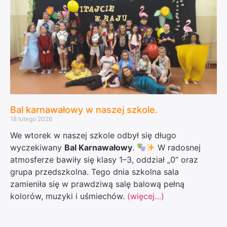
Bal karnawałowy w naszej szkole.
18 lutego 2026
We wtorek w naszej szkole odbył się długo
wyczekiwany
Bal Karnawałowy
.
W radosnej
atmosferze bawiły się klasy 1–3, oddział „0” oraz
grupa przedszkolna. Tego dnia szkolna sala
zamieniła się w prawdziwą salę balową pełną
kolorów, muzyki i uśmiechów.
(więcej…)