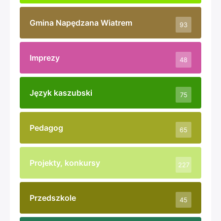
(więcej…)
„XX Rajd Szlakami Żołnierzy Wyklętych mjr.
Józefa Kurasia „Orła” „Ognia”” 3-5 października
2025
10 października 2025