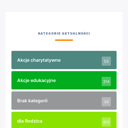
„Bicie rekordu w Pierwszej Pomocy”
16 października 2025
Dziś, w wyjątkowym dniu – Światowym Dniu
Przywracania Czynności Serca – uczniowie klas I – III
naszej szkoły wraz z wychowawcami oraz
zaproszonymi gośćmi: strażakami z OSP Słajszewo i
OSP Sasino, wzięli udział w ogólnopolskim
wydarzeniu „Bicie Rekordu w Pierwszej Pomocy”,